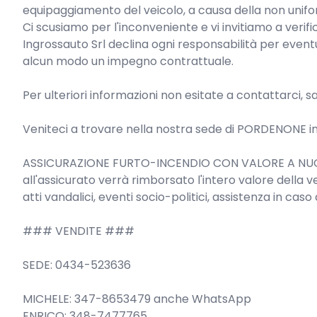
equipaggiamento del veicolo, a causa della non uniformi
Ci scusiamo per l'inconveniente e vi invitiamo a verific
Ingrossauto Srl declina ogni responsabilità per event
alcun modo un impegno contrattuale.

Per ulteriori informazioni non esitate a contattarci, 
Veniteci a trovare nella nostra sede di PORDENONE in 
ASSICURAZIONE FURTO-INCENDIO CON VALORE A NUO
all'assicurato verrà rimborsato l'intero valore della
atti vandalici, eventi socio-politici, assistenza in caso 
### VENDITE ###

SEDE: 0434-523636

MICHELE: 347-8653479 anche WhatsApp

ENRICO: 348-7477765
