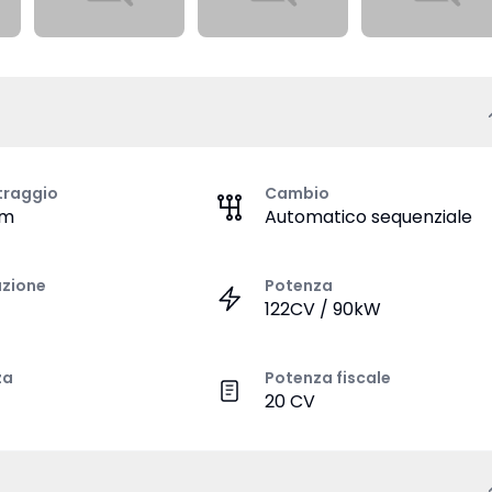
traggio
Cambio
km
Automatico sequenziale
azione
Potenza
122CV / 90kW
za
Potenza fiscale
20 CV