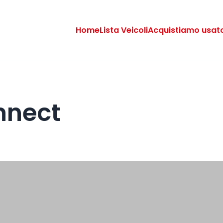
Home
Lista Veicoli
Acquistiamo usat
nnect