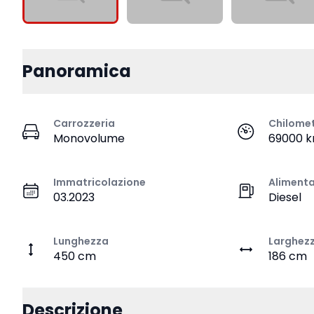
Panoramica
Carrozzeria
Chilome
Monovolume
69000 
Immatricolazione
Aliment
03.2023
Diesel
Lunghezza
Larghez
450 cm
186 cm
Descrizione